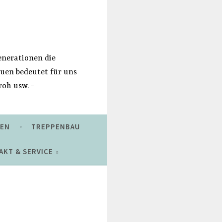
Generationen die
auen bedeutet für uns
roh usw.
REN
TREPPENBAU
AKT & SERVICE