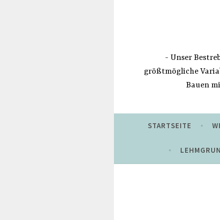
Zum
Inhalt
springen
Unser Bestreb
größtmögliche Variab
Bauen mi
STARTSEITE
W
LEHMGRU